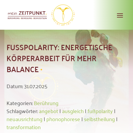
FUSSPOLARITY: ENERGETISCHE K
ÖRPERARBEIT FÜR MEHR B
ALANCE
Datum: 31.07.2025
Kategorien:
Berührung
Schlagwörter:
angebot
|
ausgleich
|
fußpolarity
|
neuausrichtung
|
phonophorese
|
selbstheilung
|
transformation